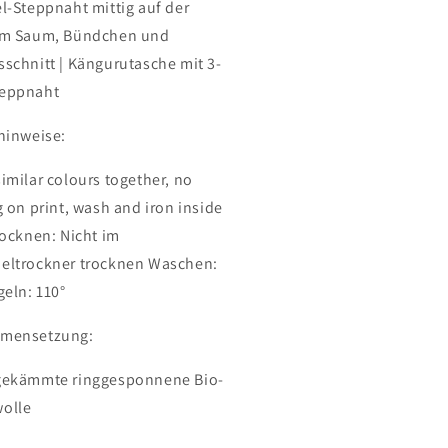
l-Steppnaht mittig auf der
am Saum, Bündchen und
schnitt | Kängurutasche mit 3-
eppnaht
hinweise:
imilar colours together, no
g on print, wash and iron inside
rocknen: Nicht im
ltrockner trocknen Waschen:
geln: 110°
mensetzung:
gekämmte ringgesponnene Bio-
olle