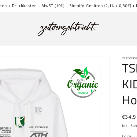
sten + Druckkosten + MwST (19%) + Shopify-Gebüren (2,1% + 0,30€) + 
ZEITVER
TS
KI
Ho
Norm
€34,9
Preis
Inkl. Ste
Color