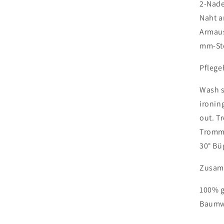
2-Nade
Naht 
Armaus
mm-St
Pflege
Wash s
ironin
out. T
Tromme
30° Bü
Zusam
100% 
Baumw