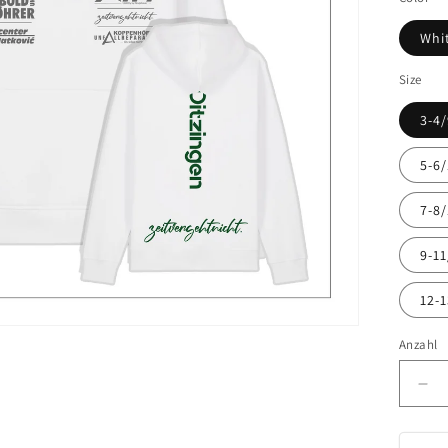
Whi
Size
3-4
5-6
7-8
9-1
12-
Anzahl
Ver
die
Me