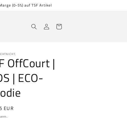
Marge (0-5%) auf TSF Artikel
Einloggen
Warenkorb
GEHTNICHT.
F OffCourt |
DS | ECO-
odie
aler
5 EUR
uern.