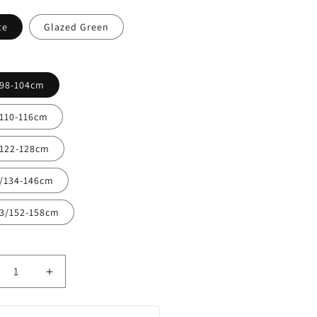
te
Glazed Green
/98-104cm
/110-116cm
/122-128cm
1/134-146cm
13/152-158cm
ringere
Erhöhe
die
nge
Menge