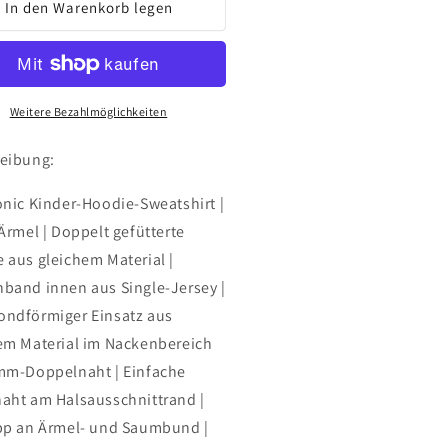
für
In den Warenkorb legen
F
TSF
Court
OffCourt
|
DS
KIDS
|
Weitere Bezahlmöglichkeiten
O-
ECO-
odie
Hoodie
eibung:
onic Kinder-Hoodie-Sweatshirt |
 Ärmel | Doppelt gefütterte
 aus gleichem Material |
band innen aus Single-Jersey |
ndförmiger Einsatz aus
em Material im Nackenbereich
mm-Doppelnaht | Einfache
aht am Halsausschnittrand |
pp an Ärmel- und Saumbund |